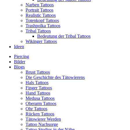
Narben Tattoos
Portrait Tattoos
Realistic Tattoos
Totenkopf Tattoos
Trashpolka Tattoos
Tribal Tattoos
Bedeutung der Tribal Tattoos
Wikinger Tattoos
Ideen
Piercing
Bilder
Blogs
Brust Tattoos
Die Geschichte des Tätowierens
Hals Tattoos
Finger Tattoos
Hand Tattoos
Medusa Tattoos
Oberarm Tattoos
Ohr Tattoos
Rücken Tattoos
Tätowierer Werden
Tattoo Nachsorge
Tattoo Studios in der Nähe