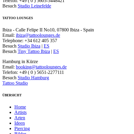
Telefon: +49 ( 0 ) 3605-5448421
Besuch
Studio Leinefelde
TATTOO LOUNGES
Ibiza - Calle Felipe II No10, 07800 Ibiza - Spain
Email:
ibiza@tattoolounges.de
Telephone: +34 612 405 357
Besuch
Studio Ibiza
|
ES
Besuch
Tiny Tattoo Ibiza
|
ES
Hamburg in Kürze
Email:
booking@tattoolounges.de
Telefon: +49 ( 0 ) 5651-2277111
Besuch
Studio Hamburg
Tattoo Studio
ÜBERSICHT
Home
Artists
Arten
Ideen
Piercing
Bilder