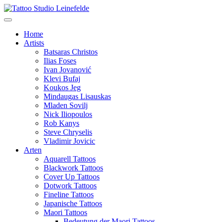
Home
Artists
Batsaras Christos
Ilias Foses
Ivan Jovanović
Klevi Bufaj
Koukos Jeg
Mindaugas Lisauskas
Mladen Sovilj
Nick Iliopoulos
Rob Kanys
Steve Chryselis
Vladimir Jovicic
Arten
Aquarell Tattoos
Blackwork Tattoos
Cover Up Tattoos
Dotwork Tattoos
Fineline Tattoos
Japanische Tattoos
Maori Tattoos
Bedeutung der Maori Tattoos