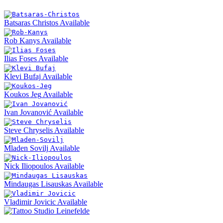
Batsaras Christos
Available
Rob Kanys
Available
Ilias Foses
Available
Klevi Bufaj
Available
Koukos Jeg
Available
Ivan Jovanović
Available
Steve Chryselis
Available
Mladen Sovilj
Available
Nick Iliopoulos
Available
Mindaugas Lisauskas
Available
Vladimir Jovicic
Available