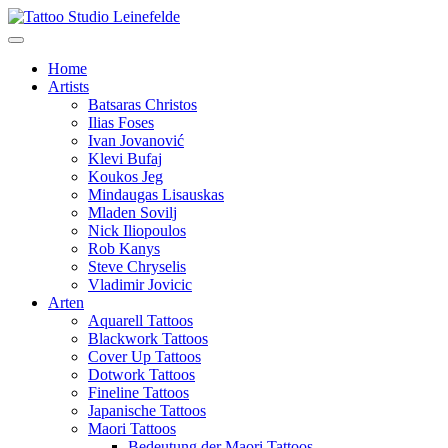
Home
Artists
Batsaras Christos
Ilias Foses
Ivan Jovanović
Klevi Bufaj
Koukos Jeg
Mindaugas Lisauskas
Mladen Sovilj
Nick Iliopoulos
Rob Kanys
Steve Chryselis
Vladimir Jovicic
Arten
Aquarell Tattoos
Blackwork Tattoos
Cover Up Tattoos
Dotwork Tattoos
Fineline Tattoos
Japanische Tattoos
Maori Tattoos
Bedeutung der Maori Tattoos