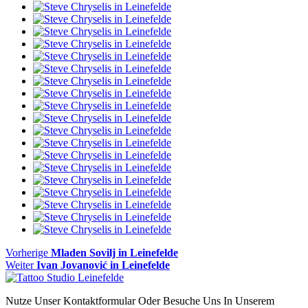
Beitragsnavigation
Vorheriger
Vorherige
Mladen Sovilj in Leinefelde
Nächster
Beitrag
Weiter
Ivan Jovanović in Leinefelde
Beitrag:
Nutze Unser Kontaktformular Oder Besuche Uns In Unserem