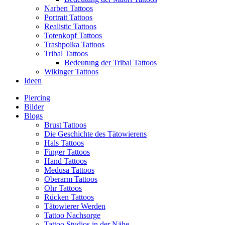
Narben Tattoos
Portrait Tattoos
Realistic Tattoos
Totenkopf Tattoos
Trashpolka Tattoos
Tribal Tattoos
Bedeutung der Tribal Tattoos
Wikinger Tattoos
Ideen
Piercing
Bilder
Blogs
Brust Tattoos
Die Geschichte des Tätowierens
Hals Tattoos
Finger Tattoos
Hand Tattoos
Medusa Tattoos
Oberarm Tattoos
Ohr Tattoos
Rücken Tattoos
Tätowierer Werden
Tattoo Nachsorge
Tattoo Studios in der Nähe