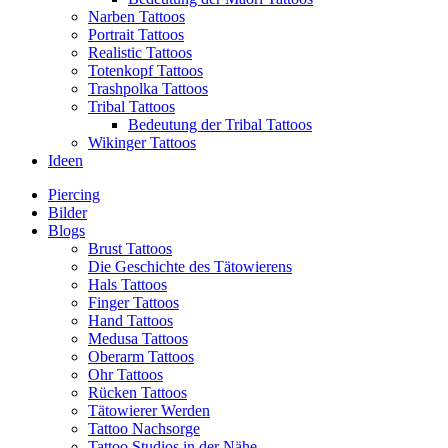
Narben Tattoos
Portrait Tattoos
Realistic Tattoos
Totenkopf Tattoos
Trashpolka Tattoos
Tribal Tattoos
Bedeutung der Tribal Tattoos
Wikinger Tattoos
Ideen
Piercing
Bilder
Blogs
Brust Tattoos
Die Geschichte des Tätowierens
Hals Tattoos
Finger Tattoos
Hand Tattoos
Medusa Tattoos
Oberarm Tattoos
Ohr Tattoos
Rücken Tattoos
Tätowierer Werden
Tattoo Nachsorge
Tattoo Studios in der Nähe