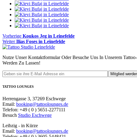
Beitragsnavigation
Vorheriger
Vorherige
Koukos Jeg in Leinefelde
Nächster
Beitrag
Weiter
Ilias Foses in Leinefelde
Beitrag:
Nutze Unser Kontaktformular Oder Besuche Uns In Unserem Tattoo-
Werden Zu Lassen!
TATTOO LOUNGES
Herrengasse 3, 37269 Eschwege
Email:
booking@tattoolounges.de
Telefon: +49 ( 0 ) 5651-2277111
Besuch
Studio Eschwege
Leibzig - in Kürze
Email:
booking@tattoolounges.de
Telefon: +49 ( 0 ) 3605-5448421