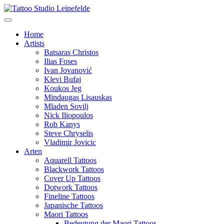
Home
Artists
Batsaras Christos
Ilias Foses
Ivan Jovanović
Klevi Bufaj
Koukos Jeg
Mindaugas Lisauskas
Mladen Sovilj
Nick Iliopoulos
Rob Kanys
Steve Chryselis
Vladimir Jovicic
Arten
Aquarell Tattoos
Blackwork Tattoos
Cover Up Tattoos
Dotwork Tattoos
Fineline Tattoos
Japanische Tattoos
Maori Tattoos
Bedeutung der Maori Tattoos