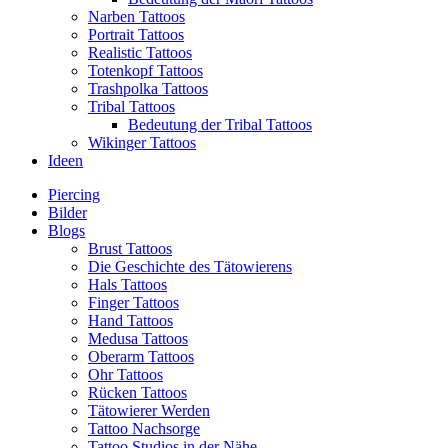
Narben Tattoos
Portrait Tattoos
Realistic Tattoos
Totenkopf Tattoos
Trashpolka Tattoos
Tribal Tattoos
Bedeutung der Tribal Tattoos
Wikinger Tattoos
Ideen
Piercing
Bilder
Blogs
Brust Tattoos
Die Geschichte des Tätowierens
Hals Tattoos
Finger Tattoos
Hand Tattoos
Medusa Tattoos
Oberarm Tattoos
Ohr Tattoos
Rücken Tattoos
Tätowierer Werden
Tattoo Nachsorge
Tattoo Studios in der Nähe