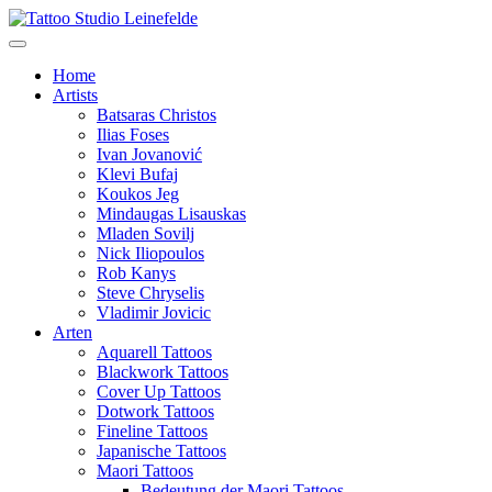
Home
Artists
Batsaras Christos
Ilias Foses
Ivan Jovanović
Klevi Bufaj
Koukos Jeg
Mindaugas Lisauskas
Mladen Sovilj
Nick Iliopoulos
Rob Kanys
Steve Chryselis
Vladimir Jovicic
Arten
Aquarell Tattoos
Blackwork Tattoos
Cover Up Tattoos
Dotwork Tattoos
Fineline Tattoos
Japanische Tattoos
Maori Tattoos
Bedeutung der Maori Tattoos