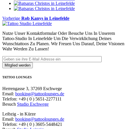
Beitragsnavigation
Vorheriger
Vorherige
Rob Kanys in Leinefelde
Beitrag
Nutze Unser Kontaktformular Oder Besuche Uns In Unserem
Tattoo-Studio In Leinefelde Um Die Verwirklichung Deines
Wunschtattoos Zu Planen. Wir Freuen Uns Darauf, Deine Visionen
Wahr Werden Zu Lassen!
TATTOO LOUNGES
Herrengasse 3, 37269 Eschwege
Email:
booking@tattoolounges.de
Telefon: +49 ( 0 ) 5651-2277111
Besuch
Studio Eschwege
Leibzig - in Kürze
Email:
booking@tattoolounges.de
Telefon: +49 ( 0 ) 3605-5448421