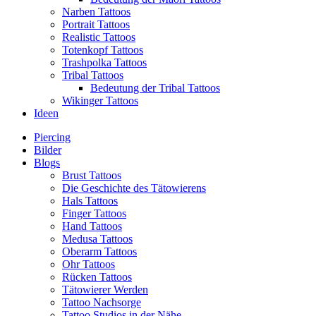
Narben Tattoos
Portrait Tattoos
Realistic Tattoos
Totenkopf Tattoos
Trashpolka Tattoos
Tribal Tattoos
Bedeutung der Tribal Tattoos
Wikinger Tattoos
Ideen
Piercing
Bilder
Blogs
Brust Tattoos
Die Geschichte des Tätowierens
Hals Tattoos
Finger Tattoos
Hand Tattoos
Medusa Tattoos
Oberarm Tattoos
Ohr Tattoos
Rücken Tattoos
Tätowierer Werden
Tattoo Nachsorge
Tattoo Studios in der Nähe