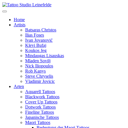
Home
Artists
Batsaras Christos
Ilias Foses
Ivan Jovanović
Klevi Bufaj
Koukos Jeg
Mindaugas Lisauskas
Mladen Sovilj
Nick Iliopoulos
Rob Kanys
Steve Chryselis
Vladimir Jovicic
Arten
Aquarell Tattoos
Blackwork Tattoos
Cover Up Tattoos
Dotwork Tattoos
Fineline Tattoos
Japanische Tattoos
Maori Tattoos
Bedeutung der Maori Tattoos